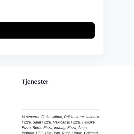
Tjenester
Vi serverer:
Frokosttilbud
,
Drikkervarer
,
Italiensk
Pizza
,
Salat Pizza
,
Mexicansk Pizza
,
Tyrkiske
Pizza
,
Børne Pizza
,
Indbagt Pizza
,
Åben
Indbagt
,
UFO
,
Pita Brød
,
Rulle Kebab
,
Grillmad
,